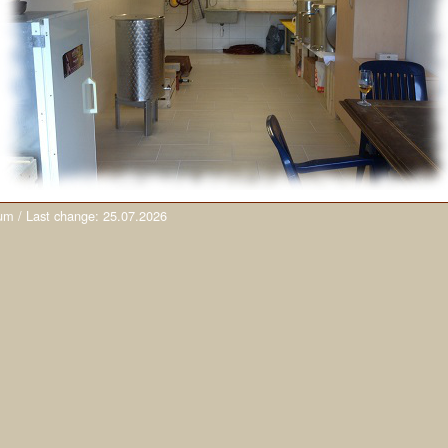
um
/ Last change:
25.07.2026