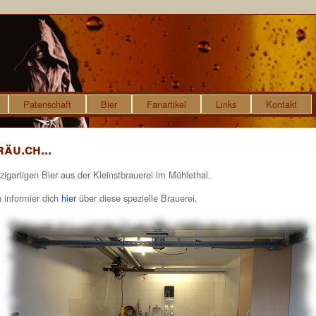
Patenschaft
Bier
Fanartikel
Links
Kontakt
äu.ch...
gartigen Bier aus der Kleinstbrauerei im Mühlethal.
 informier dich
hier
über diese spezielle Brauerei.