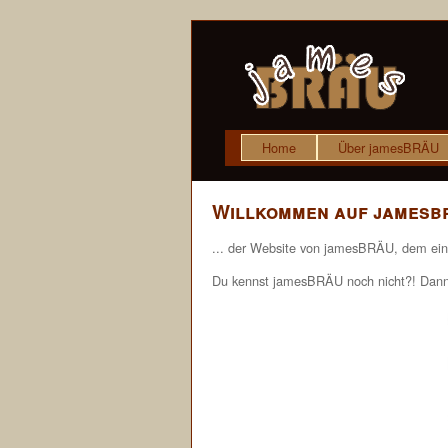
Home
Über jamesBRÄU
Willkommen auf jamesbr
... der Website von jamesBRÄU, dem einzi
Du kennst jamesBRÄU noch nicht?! Dann